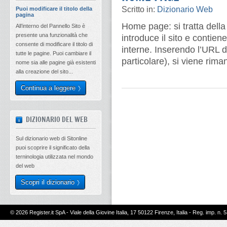
Scritto in:
Dizionario Web
Puoi modificare il titolo della
pagina
Home page: si tratta della
All’interno del Pannello Sito è
presente una funzionalità che
introduce il sito e contien
consente di modificare il titolo di
interne. Inserendo l’URL d
tutte le pagine. Puoi cambiare il
particolare), si viene rima
nome sia alle pagine già esistenti
alla creazione del sito...
Continua a leggere
DIZIONARIO DEL WEB
Sul dizionario web di Sitonline
puoi scoprire il significato della
terninologia utilizzata nel mondo
del web
Scopri il dizionario
© 2026 Register.it SpA - Viale della Giovine Italia, 17 50122 Firenze, Italia - Reg. imp. n. 5