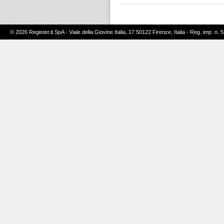
© 2026 Register.it SpA - Viale della Giovine Italia, 17 50122 Firenze, Italia - Reg. imp. n. 5