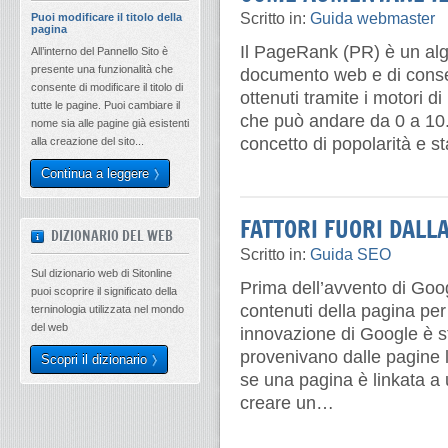
Scritto in:
Guida webmaster
Puoi modificare il titolo della
pagina
Il PageRank (PR) è un alg
All’interno del Pannello Sito è
presente una funzionalità che
documento web e di conseg
consente di modificare il titolo di
ottenuti tramite i motori 
tutte le pagine. Puoi cambiare il
che può andare da 0 a 10.
nome sia alle pagine già esistenti
concetto di popolarità e s
alla creazione del sito...
Continua a leggere
FATTORI FUORI DALL
DIZIONARIO DEL WEB
Scritto in:
Guida SEO
Sul dizionario web di Sitonline
Prima dell’avvento di Googl
puoi scoprire il significato della
contenuti della pagina per
terninologia utilizzata nel mondo
del web
innovazione di Google è st
provenivano dalle pagine l
Scopri il dizionario
se una pagina è linkata a u
creare un…