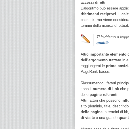
accessi diretti
.
L’algoritmo può essere applica
riferimenti reciproci
. Il
calc
backlink, ma viene considera
termini della ricerca effettuat
Ti invitiamo a legg
qualità
Altro
importante elemento
c
dell’argomento trattato
in e
raggiungerai le
prime posizio
PageRank basso.
Riassumendo i fattori princip
sono il
numero di link
che p
delle
pagine referenti
.
Altri fattori che possono
infl
sito (dominio, title, descripti
delle pagine
in termini di kb
di visite
e una grande
quant