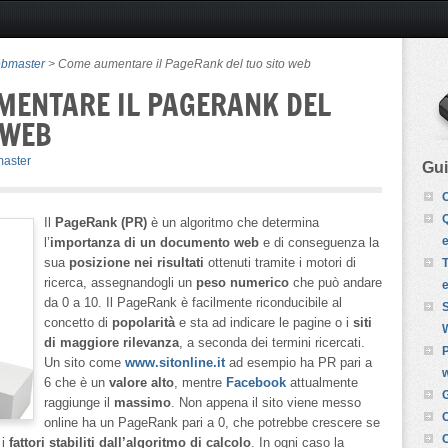
ebmaster
> Come aumentare il PageRank del tuo sito web
MENTARE IL PAGERANK DEL
 WEB
aster
Gu
C
Q
Il
PageRank (PR)
è un algoritmo che determina
l’
importanza di un documento web
e di conseguenza la
sua
posizione nei risultati
ottenuti tramite i motori di
T
ricerca, assegnandogli un
peso numerico
che può andare
da 0 a 10. Il PageRank è facilmente riconducibile al
S
concetto di
popolarità
e sta ad indicare le pagine o i
siti
di maggiore rilevanza
, a seconda dei termini ricercati.
P
Un sito come
www.sitonline.it
ad esempio ha PR pari a
6 che è un
valore alto
, mentre
Facebook
attualmente
G
raggiunge il
massimo
. Non appena il sito viene messo
C
online ha un PageRank pari a 0, che potrebbe crescere se
C
 i
fattori stabiliti dall’algoritmo di calcolo
. In ogni caso la