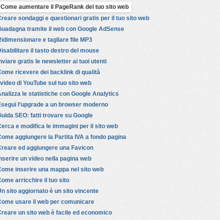
Come aumentare il PageRank del tuo sito web
reare sondaggi e questionari gratis per il tuo sito web
Guadagna tramite il web con Google AdSense
idimensionare e tagliare file MP3
isabilitare il tasto destro del mouse
nviare gratis le newsletter ai tuoi utenti
ome ricevere dei backlink di qualità
 video di YouTube sul tuo sito web
nalizza le statistiche con Google Analytics
Esegui l’upgrade a un browser moderno
uida SEO: fatti trovare su Google
erca e modifica le immagini per il sito web
ome aggiungere la Partita IVA a fondo pagina
Creare ed aggiungere una Favicon
nserire un video nella pagina web
Come inserire una mappa nel sito web
ome arricchire il tuo sito
n sito aggiornato è un sito vincente
Come usare il web per comunicare
reare un sito web è facile ed economico