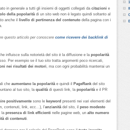
1
to in generale a tutti gli insiemi di oggetti collegati da
citazioni
e
I
olo della popolarità
di un sito web non è legato quindi soltanto al
to anche il
livello di pertinenza del contenuto
della pagina con i
E
a.
ere questo articolo per conoscere
come ricevere dei backlink di
he influisce sulla notorietà del sito è la diffusione e la
popolarità
sso. Per esempio se il tuo sito tratta argomenti poco ricercati,
ni nei risultati dei motori
, ma con ogni probabilità manterrai un
ali che
aumentano la popolarità
e quindi il
PageRank
del sito
untano al tuo sito, la
qualità
di questi link, la
popolarità
e il PR
uire positivamente
sono le
keyword
presenti nei vari elementi del
on, contenuti, link, ecc…), l’
anzianità
del sito, il
peso modesto
, la
presenza di link efficienti
nelle pagine web, un
alto numero
ità di contenuti
.