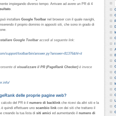
mente impiegando diverso tempo. Arrivare ad avere un PR di 4
sultato
.
C
 può installare
Google Toolbar
nel browser con il quale navighi,
R
nserendo il proprio dominio in appositi siti, che sono in grado di
D
ione.
I
C
nstallare Google Toolbar
accedi al seguente link:
I
A
com/support/toolbar/bin/answer.py?answer=81376&hl=it
G
C
 consente di
visualizzare il PR (PageRank Checker)
è invece
C
r.info/
I
geRank delle proprie pagine web?
C
U
 calcolo del PR è il
numero di backlink
che ricevi da altri siti e la
 è quindi effettuare uno
scambio link
con dei siti che trattano il
C
e creando la tua lista di
siti amici
ed aumentando il
numero di