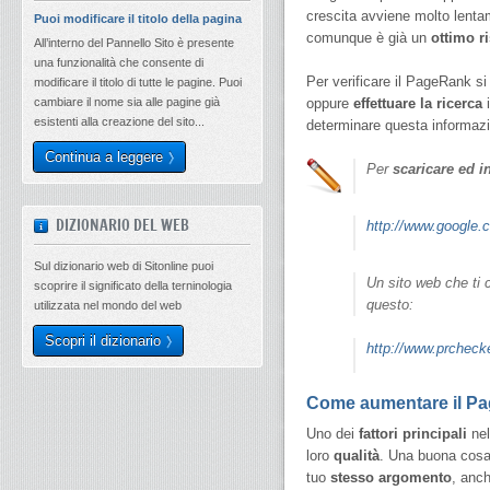
crescita avviene molto lenta
Puoi modificare il titolo della pagina
comunque è già un
ottimo ri
All’interno del Pannello Sito è presente
una funzionalità che consente di
Per verificare il PageRank si
modificare il titolo di tutte le pagine. Puoi
cambiare il nome sia alle pagine già
oppure
effettuare la ricerca
i
esistenti alla creazione del sito...
determinare questa informaz
Continua a leggere
Per
scaricare ed i
DIZIONARIO DEL WEB
http://www.google.
Sul dizionario web di Sitonline puoi
Un sito web che ti
scoprire il significato della terninologia
questo:
utilizzata nel mondo del web
Scopri il dizionario
http://www.prchecke
Come aumentare il Pa
Uno dei
fattori principali
nel
loro
qualità
. Una buona cosa
tuo
stesso argomento
, anch