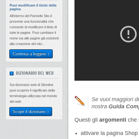
Puoi modificare il titolo della
pagina
All’interno del Pannello Sito è
presente una funzionalità che
consente di modificare il titolo di
tutte le pagine. Puoi cambiare il
nome sia alle pagine già esistenti
alla creazione del sito...
Continua a leggere
DIZIONARIO DEL WEB
Sul dizionario web di Sitonline
puoi scoprire il significato della
terninologia utilizzata nel mondo
Se vuoi maggiori de
del web
nostra
Guida Com
Scopri il dizionario
Questi gli
argomenti
che s
attivare la pagina Shop