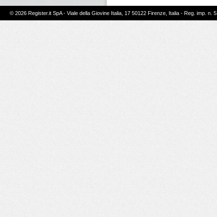
© 2026 Register.it SpA - Viale della Giovine Italia, 17 50122 Firenze, Italia - Reg. imp. n. 5