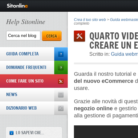
Help Sitonline
Crea il tuo sito web
>
Guida webmaste
completo
QUARTO VID
CREARE UN 
GUIDA COMPLETA
Scritto in:
Guida webm
DOMANDE FREQUENTI
Guarda il nostro tutorial 
COME FARE UN SITO
del nuovo eCommerce
d
usare.
NEWS
Grazie alle novità di questo
DIZIONARIO WEB
negozio online
e gestirlo
alla gestione di pagamenti
LO SAPEVI CHE...