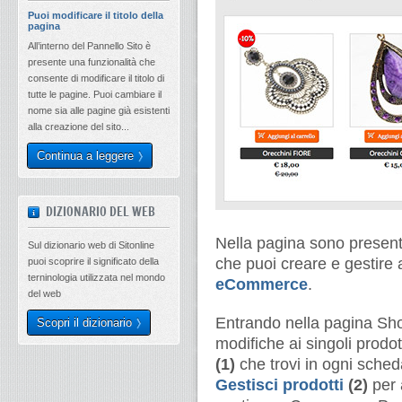
Puoi modificare il titolo della
pagina
All’interno del Pannello Sito è
presente una funzionalità che
consente di modificare il titolo di
tutte le pagine. Puoi cambiare il
nome sia alle pagine già esistenti
alla creazione del sito...
Continua a leggere
DIZIONARIO DEL WEB
Nella pagina sono presenti t
Sul dizionario web di Sitonline
che puoi creare e gestire 
puoi scoprire il significato della
terninologia utilizzata nel mondo
eCommerce
.
del web
Entrando nella pagina Sho
Scopri il dizionario
modifiche ai singoli prodot
(1)
che trovi in ogni scheda
Gestisci prodotti
(2)
per 