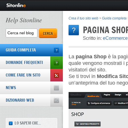
Help Sitonline
Crea il tuo sito web
>
Guida completa
PAGINA SHO
Scritto in:
eCommerce
GUIDA COMPLETA
La
pagina Shop
è la pagi
DOMANDE FREQUENTI
quale vengono mostrati i p
visitatori del sito.
COME FARE UN SITO
Se ti trovi in
Modifica Sit
un’anteprima del tuo nego
NEWS
DIZIONARIO WEB
LO SAPEVI CHE...