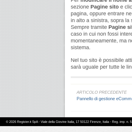
Per
modificare il nome 
sezione
Pagine sito
e clic
pagina, oppure entrare ne
in alto a sinistra, sopra la 
Sempre tramite
Pagine si
caso in cui non fossi inte
momentaneamente, ma non 
sistema.
Nel tuo sito è possibile a
sarà uguale per tutte le lin
ARTICOLO PRECEDENTE
Pannello di gestione eComm
© 2026 Register.it SpA - Viale della Giovine Italia, 17 50122 Firenze, Italia - Reg. imp. n. 5