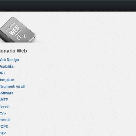
ionario Web
Web Design
sabilità
URL
Template
trumenti virali
Software
SMTP
Server
RSS
ortale
POP3
PHP