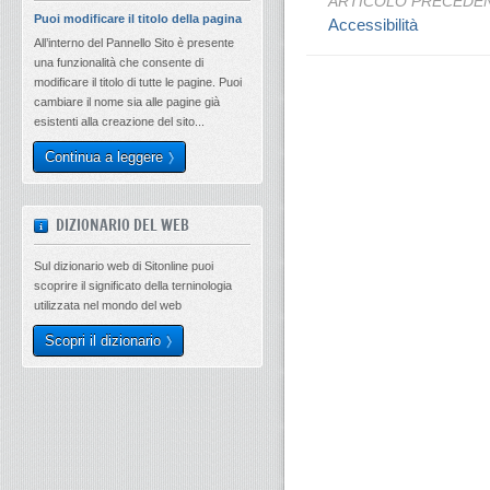
ARTICOLO PRECEDE
Puoi modificare il titolo della pagina
Accessibilità
All’interno del Pannello Sito è presente
una funzionalità che consente di
modificare il titolo di tutte le pagine. Puoi
cambiare il nome sia alle pagine già
esistenti alla creazione del sito...
Continua a leggere
DIZIONARIO DEL WEB
Sul dizionario web di Sitonline puoi
scoprire il significato della terninologia
utilizzata nel mondo del web
Scopri il dizionario