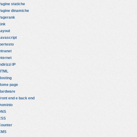
agine statiche
Pagine dinamiche
Pagerank
ink
Layout
Javascript
pertesto
ntranet
nternet
ndirizzi IP
HTML
Hosting
Home page
Hardware
ront end e back end
Dominio
DNS
CSS
Counter
CMS