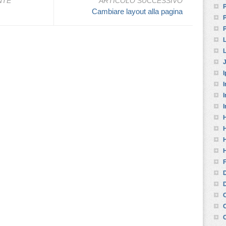
NTE
ARTICOLO SUCCESSIVO
P
Cambiare layout alla pagina
L
I
I
I
I
F