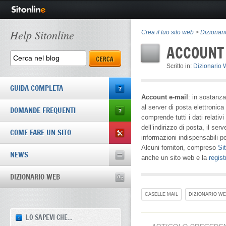
Help Sitonline
Crea il tuo sito web
>
Dizionar
ACCOUNT
Scritto in:
Dizionario
GUIDA COMPLETA
Account e-mail
: in sostanz
al server di posta elettronica
DOMANDE FREQUENTI
comprende tutti i dati relati
dell’indirizzo di posta, il ser
COME FARE UN SITO
informazioni indispensabili p
Alcuni fornitori, compreso
Si
NEWS
anche un sito web e la
regis
DIZIONARIO WEB
CASELLE MAIL
DIZIONARIO W
LO SAPEVI CHE...