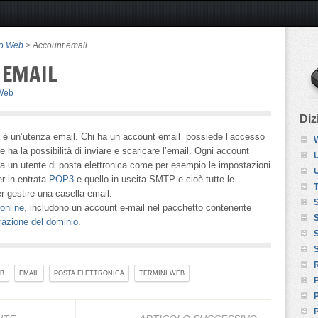
io Web
> Account email
 EMAIL
 Web
Diz
a è un’utenza email. Chi ha un account email possiede l’accesso
 e ha la possibilità di inviare e scaricare l’email. Ogni account
U
vi a un utente di posta elettronica come per esempio le impostazioni
ver in entrata
POP3
e quello in uscita SMTP e cioè tutte le
er gestire una casella email.
S
tonline
, includono un account e-mail nel pacchetto contenente
trazione del dominio
.
EB
EMAIL
POSTA ELETTRONICA
TERMINI WEB
P