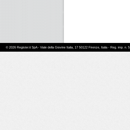
© 2026 Register.it SpA - Viale della Giovine Italia, 17 50122 Firenze, Italia - Reg. imp. n. 5