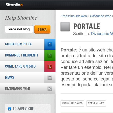
Help Sitonline
Crea il tuo sito web
>
Dizionario Web
>
PORTALE
Scritto in:
Dizionario 
GUIDA COMPLETA
Portale
: è un sito web ch
DOMANDE FREQUENTI
pratica si tratta del sito d
conduce ad altre sezioni t
COME FARE UN SITO
Per fare un esempio. Nel cas
presentazione dell’universit
NEWS
questo poi sono collegati a
esempi di portali italiani 
DIZIONARIO WEB
DIZIONARIO WEB
TERMINI WEB
LO SAPEVI CHE...