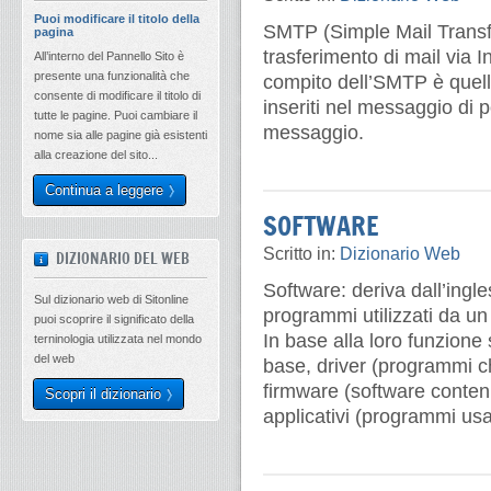
Puoi modificare il titolo della
SMTP (Simple Mail Transfer 
pagina
trasferimento di mail via In
All’interno del Pannello Sito è
presente una funzionalità che
compito dell’SMTP è quello
consente di modificare il titolo di
inseriti nel messaggio di po
tutte le pagine. Puoi cambiare il
messaggio.
nome sia alle pagine già esistenti
alla creazione del sito...
Continua a leggere
SOFTWARE
Scritto in:
Dizionario Web
DIZIONARIO DEL WEB
Software: deriva dall’ingle
Sul dizionario web di Sitonline
programmi utilizzati da u
puoi scoprire il significato della
In base alla loro funzione 
terninologia utilizzata nel mondo
del web
base, driver (programmi ch
firmware (software contenu
Scopri il dizionario
applicativi (programmi us