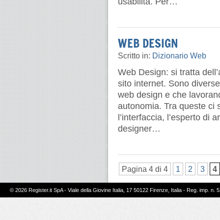
usabilità. Per…
WEB DESIGN
Scritto in:
Dizionario Web
Web Design: si tratta dell’
sito internet. Sono diverse
web design e che lavorano
autonomia. Tra queste ci 
l’interfaccia, l’esperto di 
designer…
Pagina 4 di 4
1
2
3
4
© 2026 Register.it SpA - Viale della Giovine Italia, 17 50122 Firenze, Italia - Reg. imp. n. 5