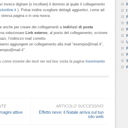
i invece digitare (o incollare) il dominio al quale il collegamento
R
itonline.it
). Potrai inoltre scegliere dettagli aggiuntivi, come ad
I
la stessa pagina o in una nuova.
P
S
one anche per creare dei collegamenti a
indirizzi di posta
P
ina selezionare
Link esterno
, al posto del collegamento, scrivere
P
azi, l’indirizzo mail corretto.
U
biamo aggiungere un collegamento alla mail “esempio@mail.it”,
P
sempio@mail.it”.
P
S
 su come inserire dei testi nei red box visita la pagina
Inserimento
P
NTE
ARTICOLO SUCCESSIVO
agini attive
Effetto neve: il Natale arriva sul tuo
sito web