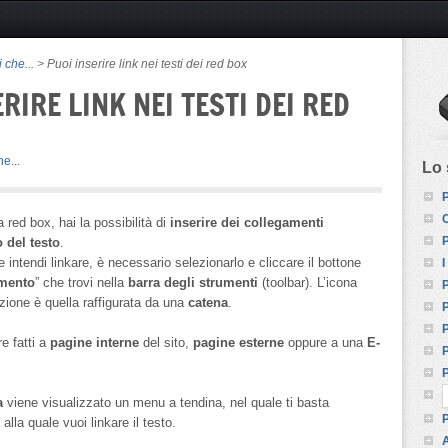
 che...
> Puoi inserire link nei testi dei red box
RIRE LINK NEI TESTI DEI RED
e...
Lo 
P
C
a red box, hai la possibilità di
inserire dei collegamenti
P
o del testo
.
e intendi linkare, è necessario selezionarlo e cliccare il bottone
I
amento
” che trovi nella
barra degli strumenti
(toolbar). L’icona
P
zione è quella raffigurata da una
catena
.
P
P
e fatti a
pagine interne
del sito,
pagine esterne
oppure a una
E-
P
P
a
viene visualizzato un menu a tendina, nel quale ti basta
P
alla quale vuoi linkare il testo.
A