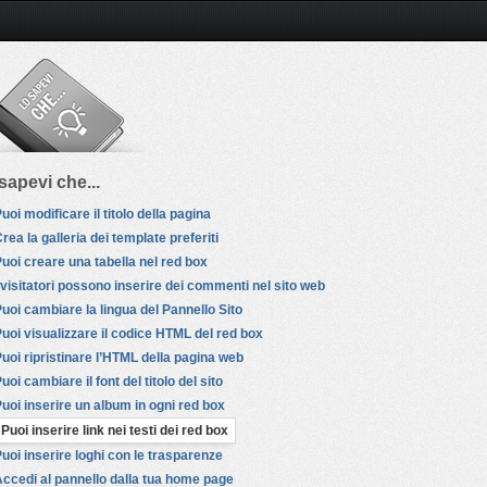
sapevi che...
uoi modificare il titolo della pagina
rea la galleria dei template preferiti
uoi creare una tabella nel red box
 visitatori possono inserire dei commenti nel sito web
uoi cambiare la lingua del Pannello Sito
uoi visualizzare il codice HTML del red box
uoi ripristinare l’HTML della pagina web
uoi cambiare il font del titolo del sito
uoi inserire un album in ogni red box
Puoi inserire link nei testi dei red box
uoi inserire loghi con le trasparenze
ccedi al pannello dalla tua home page