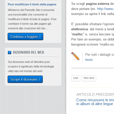
Se scegli
pagina esterna
dev
Puoi modificare il titolo della pagina
deve portare (es.
http://www.s
All’interno del Pannello Sito è presente
esempio se aprire il link nel
una funzionalità che consente di
modificare il titolo di tutte le pagine. Puoi
cambiare il nome sia alle pagine già
E’ possibile sfruttare l’opzi
esistenti alla creazione del sito...
elettronica
: dal menù a tend
“
mailto:
” e, senza lasciare sp
Continua a leggere
Per fare un esempio, se dob
bisognerà scrivere “mailto:e
DIZIONARIO DEL WEB
Per tutti i dettagli
testo
Sul dizionario web di Sitonline puoi
scoprire il significato della terninologia
utilizzata nel mondo del web
LINK
RED BOX
Scopri il dizionario
ARTICOLO PRECEDE
Come rimuovere le imm
in album di altre lingue