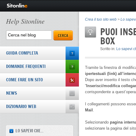
Help Sitonline
Crea il tuo sito web
>
Lo sapevi
PUOI INSE
BOX
Scritto in:
Lo sapevi ch
GUIDA COMPLETA
DOMANDE FREQUENTI
Tramite la finestra di modific
ipertestuali (link) all’intern
COME FARE UN SITO
Dopo aver inserito il testo ch
“
Inserisci/modifica colleg
corrispondente a quest’opera
NEWS
I collegamenti possono esser
DIZIONARIO WEB
Mail
.
Selezionando
pagina intern
selezionare la pagina del sito 
LO SAPEVI CHE...