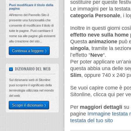
sostituire per queste festi
Puoi modificare il titolo della
Le immagini per la testata 
pagina
categoria Personale
, i 
All’interno del Pannello Sito è
presente una funzionalità che
consente di modificare il titolo di
Inoltre in questi giorni cos
tutte le pagine. Puoi cambiare il
effetto neve sulla home
nome sia alle pagine già esistenti
Questa
animazione
può e
alla creazione del sito...
singola
, tramite la sezio
Continua a leggere
l’effetto “
Neve
“.
Per poter applicare un’an
questa abbia una delle s
DIZIONARIO DEL WEB
Slim
, oppure 740 x 240 p
Sul dizionario web di Sitonline
puoi scoprire il significato della
Se vuoi capire come è poss
terninologia utilizzata nel mondo
Sitonline, clicca qui per ve
del web
Scopri il dizionario
Per
maggiori dettagli
su 
pagine
Immagine testata m
testata del tuo sito