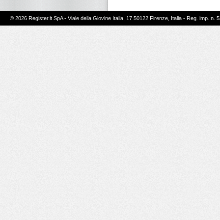
© 2026 Register.it SpA - Viale della Giovine Italia, 17 50122 Firenze, Italia - Reg. imp. n. 5