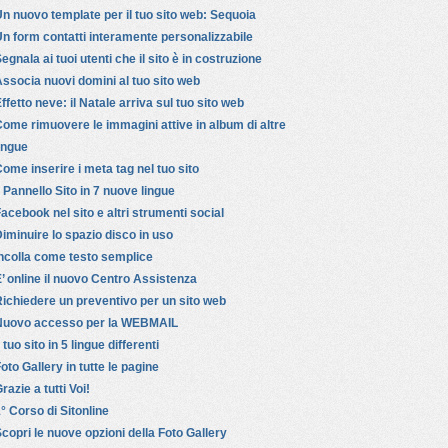
n nuovo template per il tuo sito web: Sequoia
n form contatti interamente personalizzabile
egnala ai tuoi utenti che il sito è in costruzione
ssocia nuovi domini al tuo sito web
ffetto neve: il Natale arriva sul tuo sito web
ome rimuovere le immagini attive in album di altre
ingue
ome inserire i meta tag nel tuo sito
l Pannello Sito in 7 nuove lingue
acebook nel sito e altri strumenti social
iminuire lo spazio disco in uso
ncolla come testo semplice
’ online il nuovo Centro Assistenza
ichiedere un preventivo per un sito web
Nuovo accesso per la WEBMAIL
l tuo sito in 5 lingue differenti
oto Gallery in tutte le pagine
razie a tutti Voi!
° Corso di Sitonline
copri le nuove opzioni della Foto Gallery