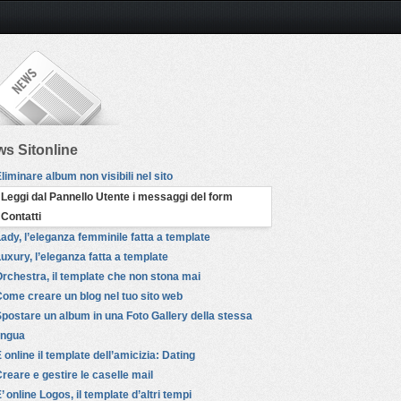
s Sitonline
liminare album non visibili nel sito
Leggi dal Pannello Utente i messaggi del form
Contatti
ady, l’eleganza femminile fatta a template
uxury, l’eleganza fatta a template
rchestra, il template che non stona mai
ome creare un blog nel tuo sito web
postare un album in una Foto Gallery della stessa
ingua
 online il template dell’amicizia: Dating
reare e gestire le caselle mail
’ online Logos, il template d’altri tempi