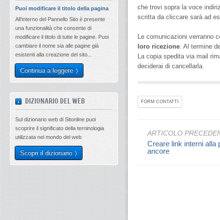
che trovi sopra la voce indi
Puoi modificare il titolo della pagina
scritta da cliccare sarà ad e
All’interno del Pannello Sito è presente
una funzionalità che consente di
Le comunicazioni verranno co
modificare il titolo di tutte le pagine. Puoi
cambiare il nome sia alle pagine già
loro ricezione
. Al termine 
esistenti alla creazione del sito...
La copia spedita via mail rim
deciderai di cancellarla.
Continua a leggere
DIZIONARIO DEL WEB
FORM CONTATTI
Sul dizionario web di Sitonline puoi
scoprire il significato della terninologia
ARTICOLO PRECEDE
utilizzata nel mondo del web
Creare link interni alla
ancore
Scopri il dizionario