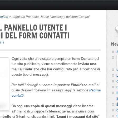
online
> Leggi dal Pannello Utente i messaggi del form Contatti
L PANNELLO UTENTE I
 DEL FORM CONTATTI
ine
New
E
Ogni volta che un visitatore compila un
form Contatti
sul
tuo sito pubblicato, viene automaticamente
inviata una
mail all’indirizzo che hai configurato
per la ricezione di
L
questo tipo di messaggi.
L
O
Per tutti i dettagli su
come impostare l’indirizzo mail
al
C
quale desideri ricevere i messaggi leggi la sezione
Pagina
S
contatti
l
È
Da oggi una
copia di questi messaggi
viene inserita
C
all’interno di un’apposita
Messaggeria
, alla quale puoi
E
ntrollo
di Sitonline, cliccando il link “
Leggi i messaggi dal sito
”