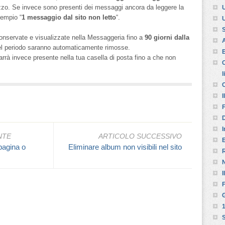
rizzo. Se invece sono presenti dei messaggi ancora da leggere la
U
sempio “
1 messaggio dal sito non letto
“.
U
S
nservate e visualizzate nella Messaggeria fino a
90 giorni dalla
A
del periodo saranno automaticamente rimosse.
E
arrà invece presente nella tua casella di posta fino a che non
C
l
C
I
F
D
I
NTE
ARTICOLO SUCCESSIVO
E
 pagina o
Eliminare album non visibili nel sito
R
I
F
G
1
S