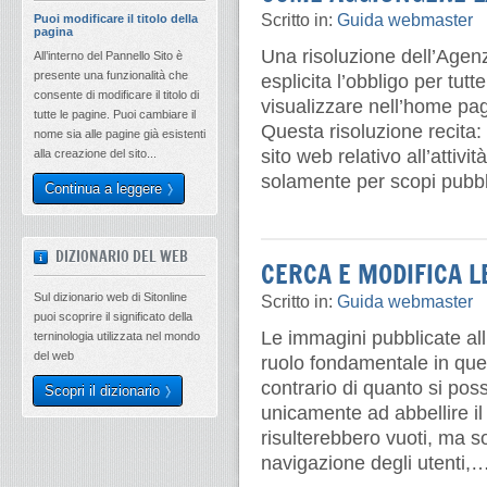
Scritto in:
Guida webmaster
Puoi modificare il titolo della
pagina
Una risoluzione dell’Agen
All’interno del Pannello Sito è
presente una funzionalità che
esplicita l’obbligo per tutt
consente di modificare il titolo di
visualizzare nell’home pag
tutte le pagine. Puoi cambiare il
Questa risoluzione recita
nome sia alle pagine già esistenti
sito web relativo all’attivi
alla creazione del sito...
solamente per scopi pubbli
Continua a leggere
DIZIONARIO DEL WEB
CERCA E MODIFICA L
Sul dizionario web di Sitonline
Scritto in:
Guida webmaster
puoi scoprire il significato della
Le immagini pubblicate al
terninologia utilizzata nel mondo
del web
ruolo fondamentale in quell
contrario di quanto si po
Scopri il dizionario
unicamente ad abbellire il 
risulterebbero vuoti, ma s
navigazione degli utenti,