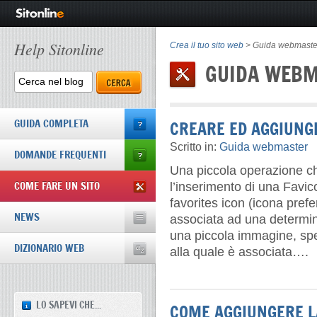
Help Sitonline
Crea il tuo sito web
>
Guida webmaste
GUIDA WEB
GUIDA COMPLETA
CREARE ED AGGIUNG
Scritto in:
Guida webmaster
DOMANDE FREQUENTI
Una piccola operazione che 
COME FARE UN SITO
l’inserimento di una Favic
favorites icon (icona pref
NEWS
associata ad una determin
una piccola immagine, spes
DIZIONARIO WEB
alla quale è associata….
LO SAPEVI CHE...
COME AGGIUNGERE LA