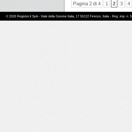
Pagina 2 di 4
1
2
3
4
© 2026 Register.it SpA - Viale della Giovine Italia, 17 50122 Firenze, Italia - Reg. imp. n. 5